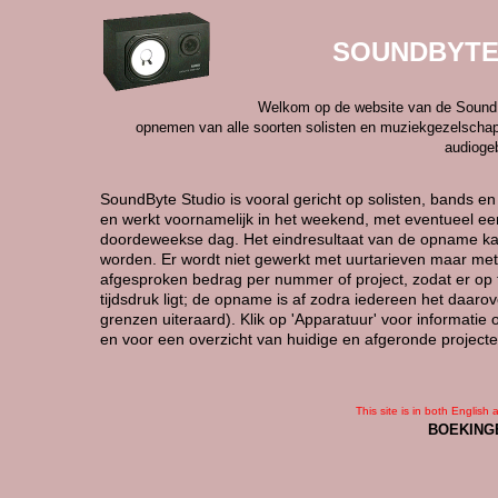
SOUNDBYTE
Welkom op de website van de SoundByt
opnemen van alle soorten solisten en muziekgezelschap
audiogeb
SoundByte Studio is vooral gericht op solisten, bands 
en werkt voornamelijk in het weekend, met eventueel ee
doordeweekse dag. Het eindresultaat van de opname k
worden. Er wordt niet gewerkt met uurtarieven maar met
afgesproken bedrag per nummer of project, zodat er op
tijdsdruk ligt; de opname is af zodra iedereen het daarov
grenzen uiteraard). Klik op 'Apparatuur' voor informatie o
en voor een overzicht van huidige en afgeronde projecten,
This site is in both English
BOEKING