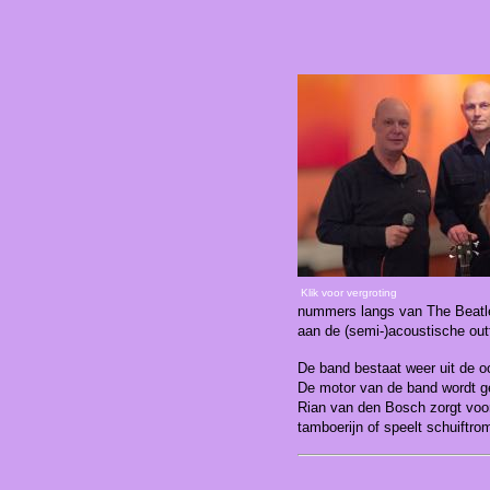
Klik voor vergroting
nummers langs van The Beatle
aan de (semi-)acoustische outf
De band bestaat weer uit de oor
De motor van de band wordt ge
Rian van den Bosch zorgt voor
tamboerijn of speelt schuiftro