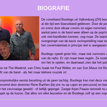
BIOGRAFIE
De coverband Bootlegs uit Valkenburg (ZH) best
al die tijd een klasseband gebleven. Door de j
en soms door elkaar covers en eigen nummers 
aantal jaren is de band weer alleen op de pop/ro
ook niet-bandleden kennen, zeg maar. De laatst
overgestapt van de basis rockopstelling naar e
het covermateriaal in principe niet is aangepast
Bootlegs speelt grote hits, maar ook nummers d
van de radio. Er zijn maar twee regels: Ze moet
om het te spelen, en daarnaast zien dat het pub
s tot The Weeknd, van Chris Isaak tot Paul Weller, en van Son Mieux tot Ro
it van de band - als het maar lekkere muziek is!
spronkelijke eerste bezetting uit de jaren tachtig. Bootlegs kan met deze vier 
vormd door drummer Rene Barthen (bij ons nu op cajon en percussie) en bassi
 het zessnarige geweld - of lieflijk gepingel. Zanger Arjan Paauw rammelt n
mpet op de kazoo. Dat alles om elke bezoeker en de Bootlegs zelf op een super