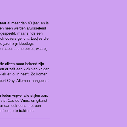
aat al meer dan 40 jaar, en is
aren heen werden afwisselend
gespeeld, maar sinds een
ck covers gericht. Liedjes die
e jaren zijn Bootlegs
en acoustische opzet, waarbij
.
ie alleen maar bekend zijn
en er zelf een kick van krijgen
liek er lol in heeft. Zo komen
bert Cray. Allemaal aangepast
leden vrijwel alle stijlen aan.
st Cas de Vries, en gitarist
u en dan ook eens met een
feestje te trakteren!